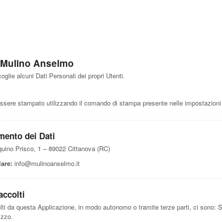
storia
chi siamo
prodotti
la Farineria
mulino dida